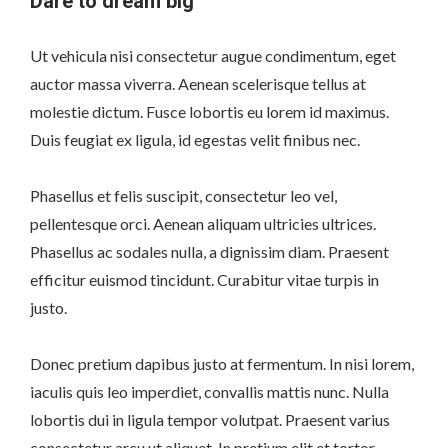
Dare to dream big
Ut vehicula nisi consectetur augue condimentum, eget
auctor massa viverra. Aenean scelerisque tellus at
molestie dictum. Fusce lobortis eu lorem id maximus.
Duis feugiat ex ligula, id egestas velit finibus nec.
Phasellus et felis suscipit, consectetur leo vel,
pellentesque orci. Aenean aliquam ultricies ultrices.
Phasellus ac sodales nulla, a dignissim diam. Praesent
efficitur euismod tincidunt. Curabitur vitae turpis in
justo.
Donec pretium dapibus justo at fermentum. In nisi lorem,
iaculis quis leo imperdiet, convallis mattis nunc. Nulla
lobortis dui in ligula tempor volutpat. Praesent varius
consectetur arcu ut aliquet. In pretium elit et tortor