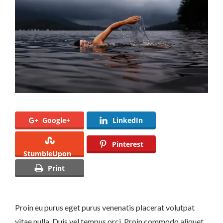
Google+
LinkedIn
Pinterest
StumbleUpon
Print
Proin eu purus eget purus venenatis placerat volutpat
vitae nulla. Duis vel tempus orci. Proin commodo aliquet