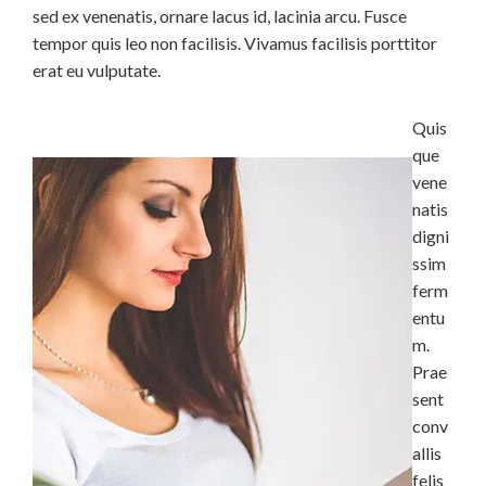
sed ex venenatis, ornare lacus id, lacinia arcu. Fusce
tempor quis leo non facilisis. Vivamus facilisis porttitor
erat eu vulputate.
Quis
que
vene
natis
digni
ssim
ferm
entu
m.
Prae
sent
conv
allis
felis