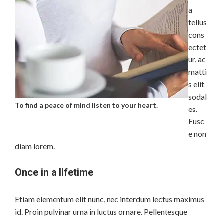
a
tellus
cons
ectet
ur, ac
matti
s elit
sodal
To find a peace of mind listen to your heart.
es.
Fusc
e non
diam lorem.
Once in a lifetime
Etiam elementum elit nunc, nec interdum lectus maximus
id. Proin pulvinar urna in luctus ornare. Pellentesque