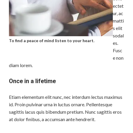
ectet
ur, ac
matti
s elit
sodal
To find a peace of mind listen to your heart.
es.
Fusc
e non
diam lorem.
Once in a lifetime
Etiam elementum elit nunc, nec interdum lectus maximus
id. Proin pulvinar urna in luctus ornare. Pellentesque
sagittis lacus quis bibendum pretium. Nunc sagittis eros
at dolor finibus, a accumsan ante hendrerit.