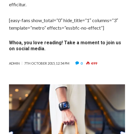
efficitur.
[easy-fans show_total=”0″ hide_title=”1″ columns=”3″
template=”metro” effects=”essbfc-no-effect”]
Whoa, you love reading! Take a moment to join us
on social media.
0
499
ADMIN
7TH OCTOBER 2015, 12:54 PM