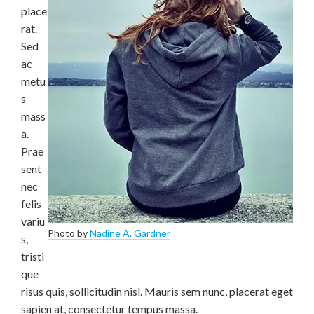
place
rat.
Sed
ac
metu
s
mass
a.
Prae
sent
nec
felis
variu
Photo by
Nadine A. Gardner
s,
tristi
que
risus quis, sollicitudin nisl. Mauris sem nunc, placerat eget
sapien at, consectetur tempus massa.