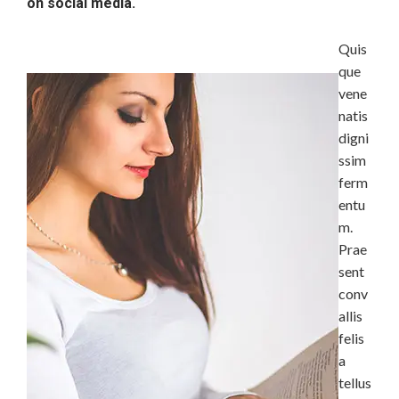
on social media.
Quis
que
vene
natis
digni
ssim
ferm
entu
m.
Prae
sent
conv
allis
felis
a
tellus