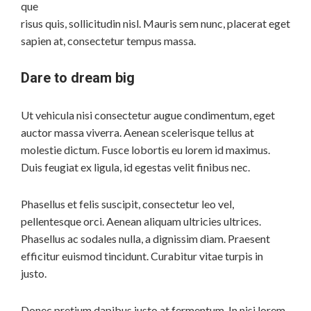
que
risus quis, sollicitudin nisl. Mauris sem nunc, placerat eget
sapien at, consectetur tempus massa.
Dare to dream big
Ut vehicula nisi consectetur augue condimentum, eget
auctor massa viverra. Aenean scelerisque tellus at
molestie dictum. Fusce lobortis eu lorem id maximus.
Duis feugiat ex ligula, id egestas velit finibus nec.
Phasellus et felis suscipit, consectetur leo vel,
pellentesque orci. Aenean aliquam ultricies ultrices.
Phasellus ac sodales nulla, a dignissim diam. Praesent
efficitur euismod tincidunt. Curabitur vitae turpis in
justo.
Donec pretium dapibus justo at fermentum. In nisi lorem,