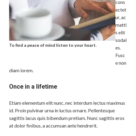
cons
ectet
ur, ac
matti
s elit
sodal
To find a peace of mind listen to your heart.
es.
Fusc
e non
diam lorem.
Once in a lifetime
Etiam elementum elit nunc, nec interdum lectus maximus
id. Proin pulvinar urna in luctus ornare. Pellentesque
sagittis lacus quis bibendum pretium. Nunc sagittis eros
at dolor finibus, a accumsan ante hendrerit.